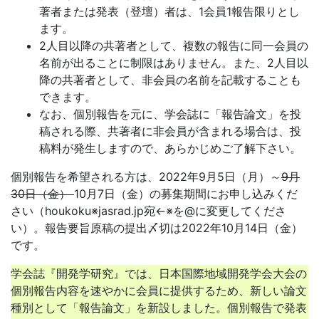
著者または発表（登壇）者は、1会員1報告限りとし
ます。
2人目以降の共著者として、複数の報告に同一会員の
名前が出ることに制限はありません。また、2人目以
降の共著者として、非会員の名前を記載することも
できます。
なお、個別報告を元に、学会誌に「報告論文」を投
稿される際、共著者に非会員が含まれる場合は、投
稿料が発生しますので、あらかじめご了解下さい。
個別報告を希望される方は、2022年9月5日（月）～
9月
30日（金）
10月7日（金）の募集期間にお申し込みくだ
さい（houkoku※jasrad.jp宛←※を@に変更してくださ
い）。報告要旨原稿の提出〆切は2022年10月14日（金）
です。
学会誌『開発学研究』では、日本国際地域開発学会大会の
個別報告内容を速やかに会員に提供するため、新しい論文
種別として「報告論文」を新設しました。個別報告で発表