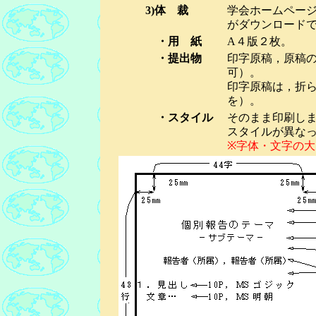
3)体 裁
学会ホームページ
がダウンロード
・用 紙
A４版２枚。
・提出物
印字原稿，原稿の
可）。
印字原稿は，折
を）。
・スタイル
そのまま印刷し
スタイルが異な
※字体・文字の大