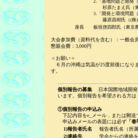
2.「基地問題と開発
杉原たまえ氏（東
3.「開発と環境問題
藤原昌樹氏（(株)
座長
板垣啓四郎氏（東京
大会参加費（資料代を含む）：一般会員2,
懇親会費：3,000円
＜お願い＞
６月の沖縄は気温が25度前後になり
す。
個別報告の募集
日本国際地域開発学
います。個別報告を希望される方は
①個別報告の申込み
下記内容をe_メール，または郵送
申込みメールの表題には必ず
「春
1)報告者氏名
報告者氏名（所
2)連絡先
学会からの連絡を