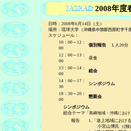
2008年
日時：2008年6月14日（土）
沖縄県中頭郡西原町字千
場所：琉球大学（
スケジュール：
10：00～12：
個別報告
１人20分
00
12：00～13：
昼食
00
13：00～14：
総会
00
14：00～17：
シンポジウム
30
18：30～20：
懇親会
00
シンポジウム
「島嶼地域・沖縄におけ
総合テーマ
報告
1.「途上地域におけ
小宮山博氏（(独)