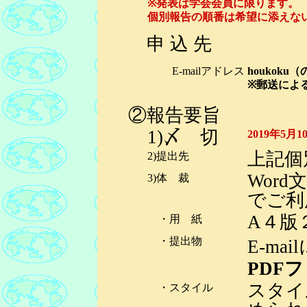
※発表は学会会員に限ります。
個別報告の順番は希望に添えな
申 込 先
E-mailアドレス
houkoku
※
郵送によ
②報告要旨
1)〆 切
2019年5月1
上記個
2)提出先
Wor
3)体 裁
でご利
A４版
・用 紙
・提出物
E-mail
PDF
スタイ
・スタイル