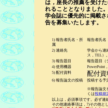
は，座長の推薦を受けた
れることとなりました。
学会誌に優先的に掲載さ
告を募集いたします。
1) 報告者氏名・所
報告者氏名
属
2)
連絡先
学会から連絡
ス，TEL）
3) 報告題目
報告題目（
4) 使用機器
PowerP
配付資
5) 配付資料
6) 報告論文の投稿
投稿する予
※報告論文
くは
投稿規
以上は，必須事項です。必ず連
その他連絡事項は，7)その他と