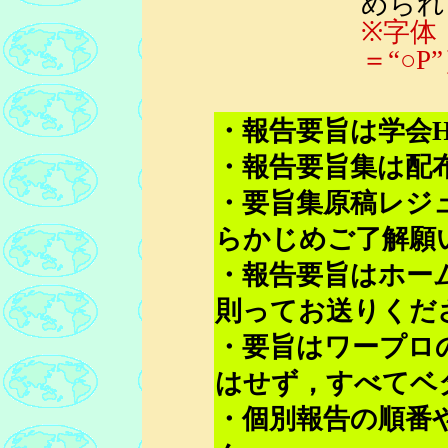
められ
※字体
＝“○P
・報告要旨は学会
・報告要旨集は配
・要旨集原稿レジ
らかじめご了解願
・報告要旨はホー
則ってお送りくだ
・要旨はワープロ
はせず，すべてベ
・個別報告の順番