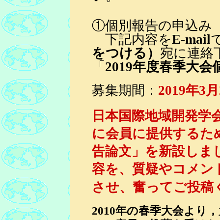
①個別報告の申込み
下記内容を
E-mail
をつける）
宛に連絡
「
2019年度春季大
募集期間：
2019年
日本国際地域開発学
に会員に提供するた
告論文」を新設しま
容を、質疑やコメン
させ、奮ってご投稿
2010年の春季大会よ