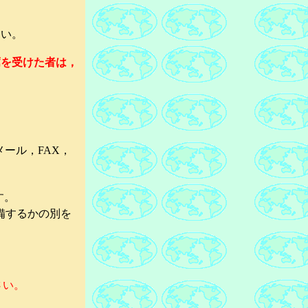
。
さい。
薦を受けた者は，
ール，FAX，
す。
備するかの別を
さい。