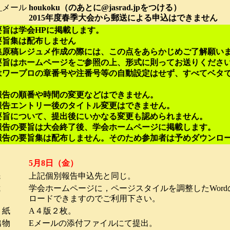
e_メール
houkoku（のあとに@jasrad.jpをつける）
2015年度春季大会から
郵送
による申込はできません
要旨は学会HPに掲載します。
要旨集は配布しません
集原稿レジュメ作成の際には、この点をあらかじめご了解願い
要旨はホームページをご参照の上、形式に則ってお送りくださ
はワープロの章番号や注番号等の自動設定はせず、すべてベタ
報告の順番や時間の変更などはできません。
報告エントリー後のタイトル変更はできません。
要旨について、提出後にいかなる変更も認められません。
報告の要旨は大会終了後、学会ホームページに掲載します。
報告の要旨集は配布しません。そのため参加者は予めダウンロ
メ
切
5月8日
（
金
）
先
上記個別報告申込先と同じ。
裁
学会ホームページに，ページスタイルを調整したWor
ロードできますのでご利用下さい。
紙
A４版２枚。
物
Eメールの添付ファイルにて提出。