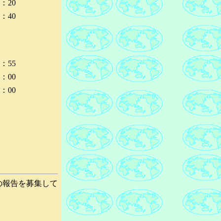
6：20
6：40
6：55
7：00
9：00
の報告を募集して