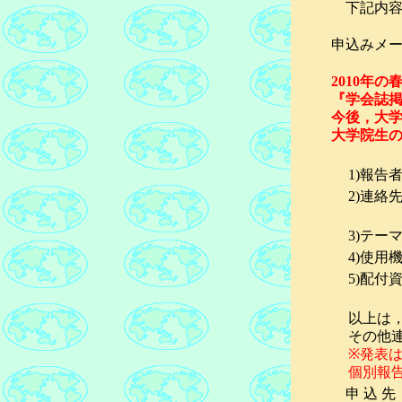
下記内容
申込みメ
2010年
『学会誌
今後，大
大学院生
1)報告
2)連絡
3)テー
4)使用
5)配付
以上は
その他
※発表
個別報
申 込 先