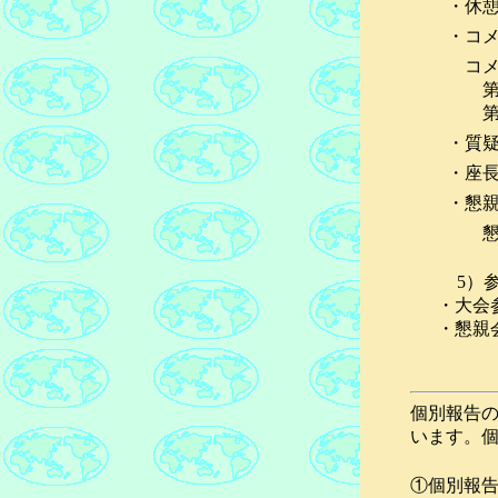
・休
・コ
コメ
・質
・座
・懇
懇親
5）参
・
大会参
・懇親会費：
個別報告の
います。
①個別報