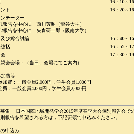
憩
16：10～1
メント
16：20～1
ンテーター
第1報告を中心に 西川芳昭（龍谷大学）
第2報告を中心に 矢倉研二郎（阪南大学）
疑及び総合討論
16：40～1
長総括
16：55～1
親会
17：30～1
会会場：（当日、会場にてご案内）
加費等
加費：一般会員2,000円，学生会員1,000円
一般会員4,000円，学生会員2,000円
募集 日本国際地域開発学会201
5
年度
春季
大会個別報告会で
個別報告を希望される方は，下記要領で申込みください。
告の申込み