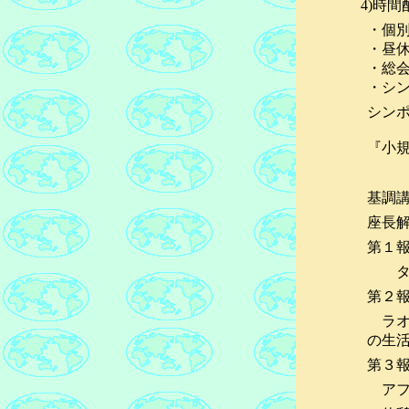
4)時間配分：
・個別
・昼休
・総
・シ
シン
『小規
基調講
座長
第１
タイ
第２
ラオ
の生
第３
アフ