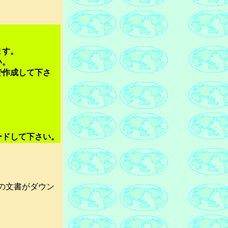
ます。
い。
で作成して下さ
ードして下さい。
dの文書がダウン