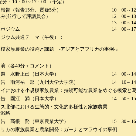
10：00～17：00 （予定）
報告（報告15分、質疑5分）
10：00～1
み(並行して評議員会）
12：00～1
会
13：00～1
ンポジウム
14：00～1
ポジウム共通テーマ（午後）：
模家族農業の役割と課題 -アジアとアフリカの事例-』
演（各40分＋コメント）
解題 水野正己（日本大学）
14：00～1
報告 雨河祐一郎（九州大学大学院）
14：10～1
における小規模家族農業：持続可能な農業をめぐる模索と
報告 園江 満（日本大学）
14：50～1
ス北部における生態的・文化的多様性と家族農業
活戦略
報告 高根 務（東京農業大学）
15：30～1
リカの家族農業と農業開発：ガーナとマラウイの事例