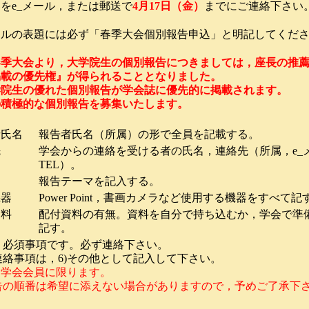
をe_メール，または郵送で
4月17日（金）
までにご連絡下さい
ールの表題には必ず「
春季
大会個別報告申込」と明記してくだ
の春季大会より，大学院生の個別報告につきましては，座長の推
掲載の優先権』が得られることとなりました。
学院生の優れた個別報告が学会誌に優先的に掲載されます。
の積極的な個別報告を募集いたします。
者氏名
報告者氏名（所属）の形で全員を記載する。
先
学会からの連絡を受ける者の氏名，連絡先（所属，e_メ
TEL）。
マ
報告テーマを記入する。
機器
Power Point，書画カメラなど使用する機器をすべて記
資料
配付資料の有無。資料を自分で持ち込むか，学会で準
記す。
，必須事項です。必ず連絡下さい。
連絡事項は，6)その他として記入して下さい。
は学会会員に限ります。
告の順番は希望に添えない場合がありますので，予めご了承下