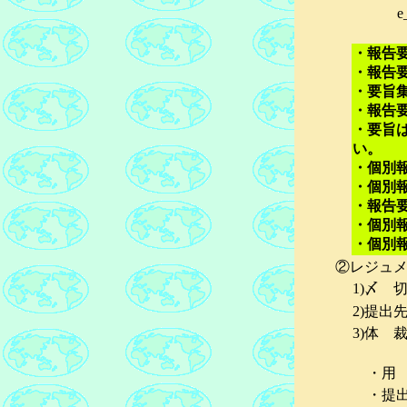
・報告
・報告
・要旨
・報告
・要旨
い。
・個別
・個別
・報告
・個別
・個別
②
レジュ
1)〆 
2)提出
3)体 
・用 
・提出