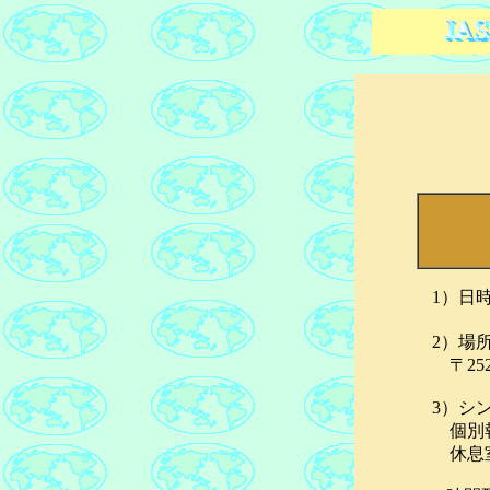
1）日時：20
2）場所：
〒252-0
3）シンポ
個別報告
休息室