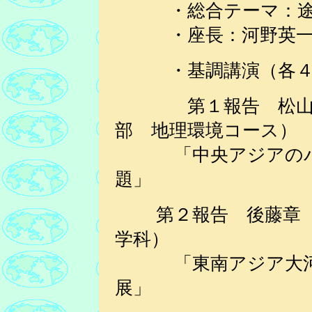
・総合テーマ：途上
・座長：河野英一
・基調講演（各４０
第１報告 松
部 地理環境コース）
「中央アジアのバル
題」
第２報告 後藤章（
学科）
「東南アジア大河川
展」