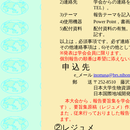
2)連絡先
学会からの連絡を
TEL）。
3)テーマ
報告テーマを記
4)使用機器
Power Poi
5)配付資料
配付資料の有無
記す。
以上は，必須事項です。必ず連絡
その他連絡事項は，6)その他と
※発表は学会会員に限ります。
個別報告の順番は希望に添えない
申 込 先
e_メール
inomasa@brs.nihon-
郵 送
〒252-8510 藤
日本大学生物資
日本国際地域開
本大会から，報告要旨集を学会
す）。要旨集原稿（レジュメ）作
また，従来行っておりました報告
ます。
②
レジュメ