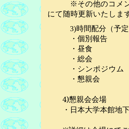
※その他のコメンテ
にて随時更新いたしま
3)時間配分（予定
・個別報告 10：
・昼食 12：0
・総会 13：0
・シンポジウム 14:
・懇親会 18:0
4)懇親会会場
・
日本大学本館地