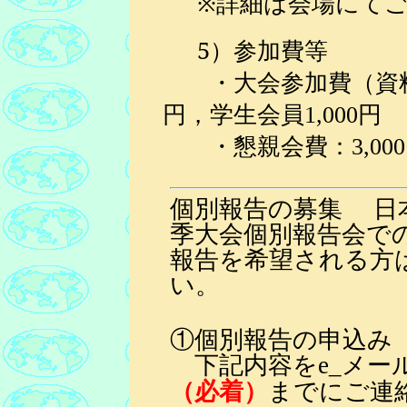
※詳細は会場にてご
5）参加費等
・大会参加費
（資
円，学生会員
1,000
円
・懇親会費：
3,000
個別報告の募集 日本
季大会個別報告会で
報告を希望される方
い。
①個別報告の申込み
下記内容をe_メー
（必着）
までにご連