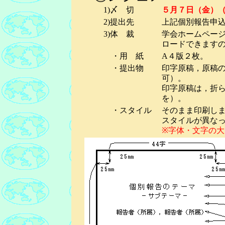
1)〆 切
５月
７
日（
金
）
2)提出先
上記個別報告申
3)体 裁
学会ホームページ
ロードできます
・用 紙
A４版２枚。
・提出物
印字原稿，原稿の
可）。
印字原稿は，折
を）。
・スタイル
そのまま印刷し
スタイルが異な
※字体・文字の大