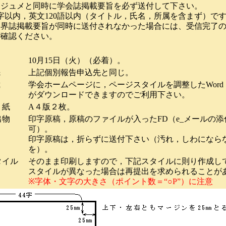
ジュメと同時に学会誌掲載要旨を必ず送付して下さい。
字以内，英文120語以内（タイトル，氏名，所属を含まず）で
界誌掲載要旨が同時に送付されなかった場合には、受信完了の
ご確認ください。
メ
切
10
月15日（火）（必着）。
先
上記個別報告申込先と同じ。
裁
学会ホームページに，ページスタイルを調整したWor
がダウンロードできますのでご利用下さい。
紙
A４版２枚。
物
印字原稿，原稿のファイルが入ったFD（e_メールの
可）。
印字原稿は，折らずに送付下さい（汚れ，しわになら
を）。
イル
そのまま印刷しますので，下記スタイルに則り作成し
スタイルが異なった場合は再提出を求められることが
※字体・文字の大きさ（ポイント数＝“○P”）に注意