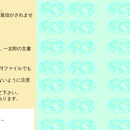
す。
返信がされませ
d，一太郎の文書
添付ファイルでも
ないように注意
て下さい。
あります。