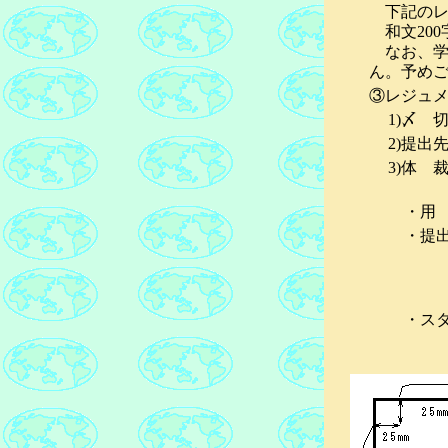
下記のレ
和文200
なお、学
ん。予め
③レジュ
1)〆 
2)提出
3)体 
・用 
・提出
・スタ