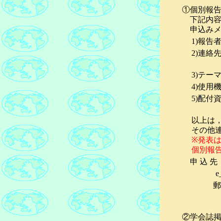
①個別報
下記内容を
申込みメ
1)報告
2)連絡
3)テー
4)使用
5)配付
以上は
その他
※発表
個別報
申 込 先
②学会誌