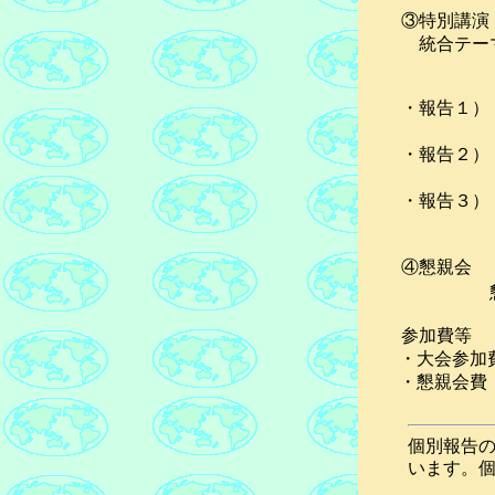
③特別講演
統合テーマ
座長解
・報告１）「
加賀爪
・報告２）「
丹治肇
・報告３）「
池上甲
④懇親会 
懇親会会場
参加費等
・大会参加
・懇親会費
個別報告の
います。