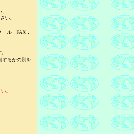
い。
さい。
ール，FAX，
す。
備するかの別を
さい。