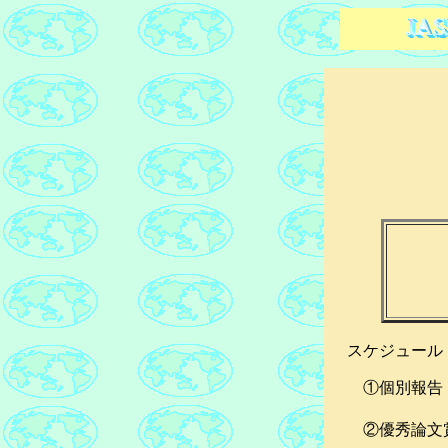
スケジュール
①個別報
②優秀論文