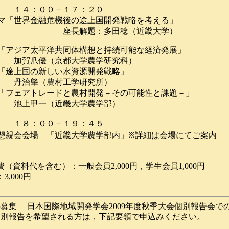
 １４：００－１７：２０
「世界金融危機後の途上国開発戦略を考える」
題：多田稔（近畿大学）
アジア太平洋共同体構想と持続可能な経済発展」
優（京都大学農学研究科）
途上国の新しい水資源開発戦略」
（農村工学研究所）
フェアトレードと農村開発－その可能性と課題－」
一（近畿大学農学部）
１８：００－１９：４５
 「近畿大学農学部内」※詳細は会場にてご案内
費
（資料代を含む）：一般会員
2,000
円，学生会員
1,000
円
：
3,000
円
募集 日本国際地域開発学会2009年度秋
季大会個別報告会で
個別報告を希望される方は，下記要領で申込みください。