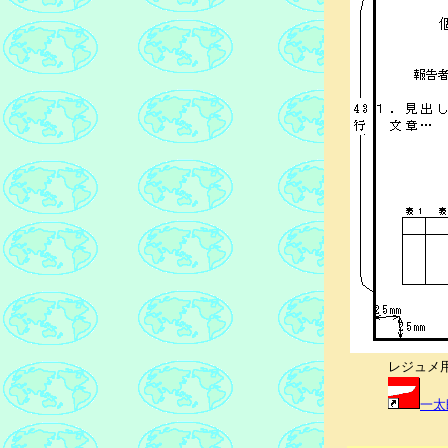
レジュメ
一太