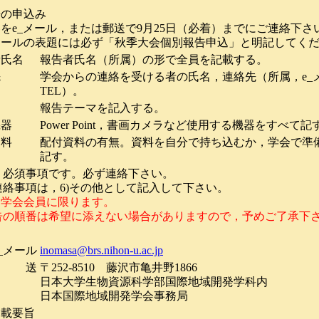
告の申込み
e_メール，または郵送で9月25日（必着）までにご連絡下さ
ールの表題には必ず「秋季大会個別報告申込」と明記してくだ
者氏名
報告者氏名（所属）の形で全員を記載する。
先
学会からの連絡を受ける者の氏名，連絡先（所属，e_メ
TEL）。
マ
報告テーマを記入する。
機器
Power Point，書画カメラなど使用する機器をすべて記
資料
配付資料の有無。資料を自分で持ち込むか，学会で準
記す。
，必須事項です。必ず連絡下さい。
連絡事項は，6)その他として記入して下さい。
は学会会員に限ります。
告の順番は希望に添えない場合がありますので，予めご了承下
e_メール
inomasa@brs.nihon-u.ac.jp
郵 送
〒252-8510 藤沢市亀井野1866
日本大学生物資源科学部国際地域開発学科内
日本国際地域開発学会事務局
掲載要旨