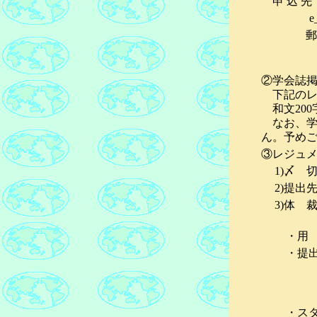
申 込 先
②学会誌
下記のレ
和文200
なお、学
ん。予め
③レジュ
1)〆 
2)提出
3)体 
・用 
・提出
・スタ