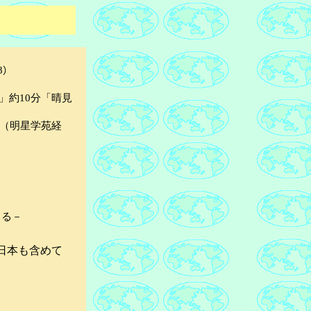
）
8
」約10分「晴見
（明星学苑経
きる－
・日本も含めて