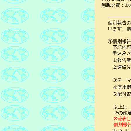
懇親会費：3,0
個別報告の
います。
①個別報
下記内容を
申込みメ
1)報告
2)連絡
3)テー
4)使用
5)配付
以上は
その他
※発表
個別報