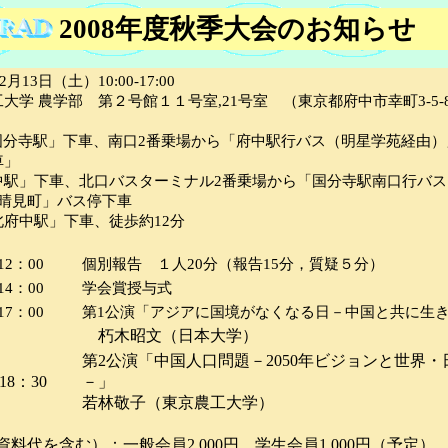
2008年度秋季大会のお知らせ
月13日（土）10:00-17:00
大学 農学部 第２号館１１号室,21号室 （東京都府中市幸町3-5-
国分寺駅」下車、南口2番乗場から「府中駅行バス（明星学苑経由）
車」
中駅」下車、北口バスターミナル2番乗場から「国分寺駅南口行バス
「晴見町」バス停下車
府中駅」下車、徒歩約12分
：
12：00
個別報告 １人20分（報告15分，質疑５分）
14：00
学会賞授与式
17：00
第1公演「アジアに国境がなくなる日－中国と共に生
朽木昭文（日本大学）
第2公演「中国人口問題－2050年ビジョンと世界
18：30
－」
若林敬子（東京農工大学）
料代を含む）：一般会員2,000円，学生会員1,000円（予定）