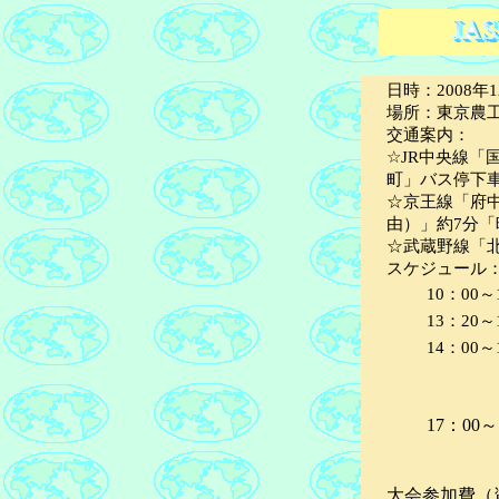
日時：2008年12
場所：東京農工
交通案内：
☆JR中央線「
町」バス停下
☆京王線「府
由）」約7分
☆武蔵野線「北
スケジュール
10：00～
13：20～
14：00～
17：00～
大会参加費（資