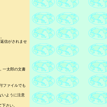
す。
返信がされませ
d，一太郎の文書
添付ファイルでも
ないように注意
て下さい。