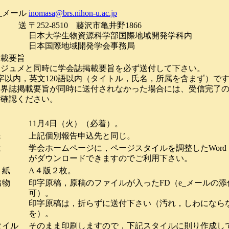
e_メール
inomasa@brs.nihon-u.ac.jp
郵 送
〒252-8510 藤沢市亀井野1866
日本大学生物資源科学部国際地域開発学科内
日本国際地域開発学会事務局
掲載要旨
ジュメと同時に学会誌掲載要旨を必ず送付して下さい。
字以内，英文120語以内（タイトル，氏名，所属を含まず）で
界誌掲載要旨が同時に送付されなかった場合には、受信完了の
ご確認ください。
メ
切
11月4日（火）（必着）。
先
上記個別報告申込先と同じ。
裁
学会ホームページに，ページスタイルを調整したWor
がダウンロードできますのでご利用下さい。
紙
A４版２枚。
物
印字原稿，原稿のファイルが入ったFD（e_メールの
可）。
印字原稿は，折らずに送付下さい（汚れ，しわになら
を）。
イル
そのまま印刷しますので，下記スタイルに則り作成し