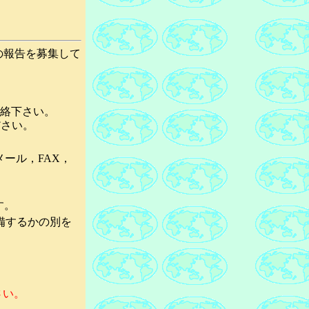
の報告を募集して
連絡下さい。
さい。
ール，FAX，
す。
備するかの別を
さい。