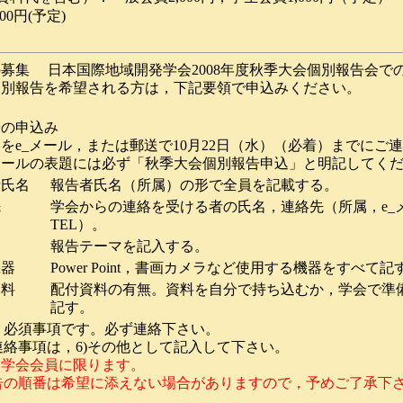
00円(予定)
募集 日本国際地域開発学会2008年度秋季大会個別報告会で
個別報告を希望される方は，下記要領で申込みください。
告の申込み
e_メール，または郵送で10月22日（水）（必着）までにご
ールの表題には必ず「秋季大会個別報告申込」と明記してくだ
者氏名
報告者氏名（所属）の形で全員を記載する。
先
学会からの連絡を受ける者の氏名，連絡先（所属，e_メ
TEL）。
マ
報告テーマを記入する。
機器
Power Point，書画カメラなど使用する機器をすべて記
資料
配付資料の有無。資料を自分で持ち込むか，学会で準
記す。
，必須事項です。必ず連絡下さい。
連絡事項は，6)その他として記入して下さい。
は学会会員に限ります。
告の順番は希望に添えない場合がありますので，予めご了承下