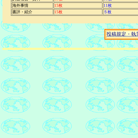
海外事情
15枚
11枚
書評・紹介
15枚
５枚
投稿規定・執