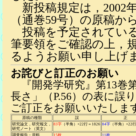
新投稿規定は，2002年
（通巻59号）の原稿か
投稿を予定されている
筆要領をご確認の上，
るようお願い申し上げ
お詫びと訂正のお願い
『開発学研究』第13巻
長さ」（P.56）の表に
ご訂正をお願いいたしま
原稿の種類
誤
正
研究論文，研究報文，
83字
（半角）×22行＝1826
84字
（半角）×22行
研究ノート（英文）
調査報告・資料
15枚
11枚